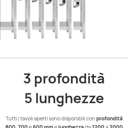
3 profondità
5 lunghezze
Tutti i tavoli aperti sono disponibili con
profondità
800
,
700
e
600 mm
e
lunghezza
da
1200
a
2000