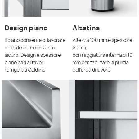
Design piano
Alzatina
Il piano consente di lavorare
Altezza 100 mm e spessore
in modo confortevole e
20 mm
sicuro. Design e spessore
con raggiatura interna di 10
piano pari ai tavoli
mm per facilitare la pulizia
refrigerati Coldline
dell’area di lavoro