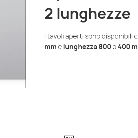
2 lunghezze
I tavoli aperti sono disponibili
mm
e
lunghezza
800
o
400 