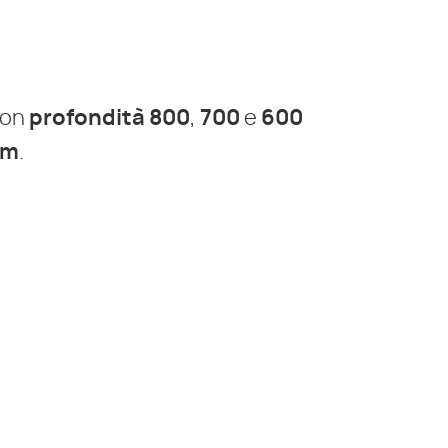
 con
profondità 800
,
700
e
600
mm
.