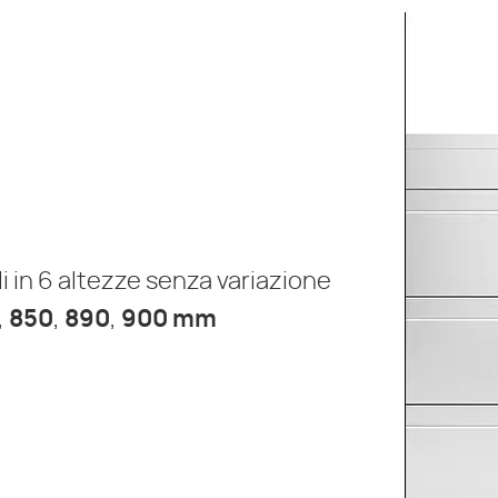
ili in 6 altezze senza variazione
,
850
,
890
,
900 mm