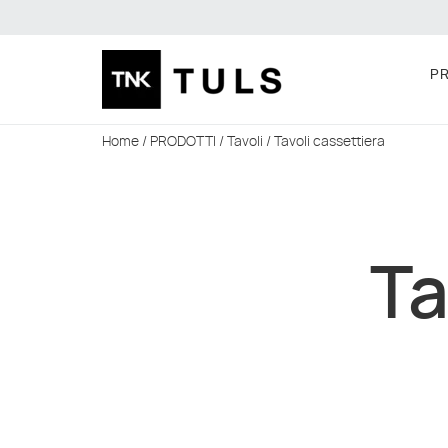
P
Home
/
PRODOTTI
/
Tavoli
/ Tavoli cassettiera
Ta