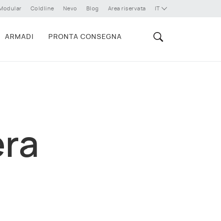
Modular
Coldline
Nevo
Blog
Area riservata
IT
ARMADI
PRONTA CONSEGNA
era