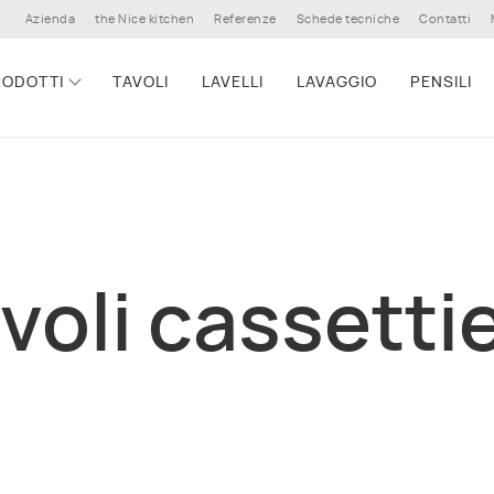
Azienda
the Nice kitchen
Referenze
Schede tecniche
Contatti
RODOTTI
TAVOLI
LAVELLI
LAVAGGIO
PENSILI
voli cassetti